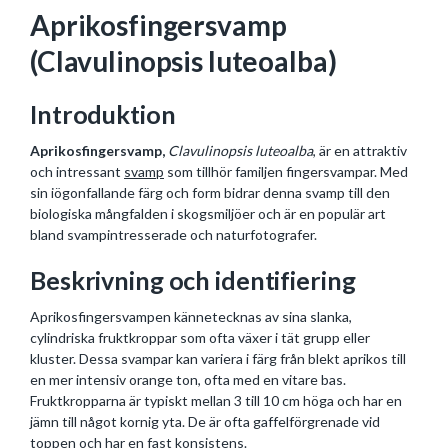
Aprikosfingersvamp
(Clavulinopsis luteoalba)
Introduktion
Aprikosfingersvamp,
Clavulinopsis luteoalba
, är en attraktiv
och intressant
svamp
som tillhör familjen fingersvampar. Med
sin iögonfallande färg och form bidrar denna svamp till den
biologiska mångfalden i skogsmiljöer och är en populär art
bland svampintresserade och naturfotografer.
Beskrivning och identifiering
Aprikosfingersvampen kännetecknas av sina slanka,
cylindriska fruktkroppar som ofta växer i tät grupp eller
kluster. Dessa svampar kan variera i färg från blekt aprikos till
en mer intensiv orange ton, ofta med en vitare bas.
Fruktkropparna är typiskt mellan 3 till 10 cm höga och har en
jämn till något kornig yta. De är ofta gaffelförgrenade vid
toppen och har en fast konsistens.