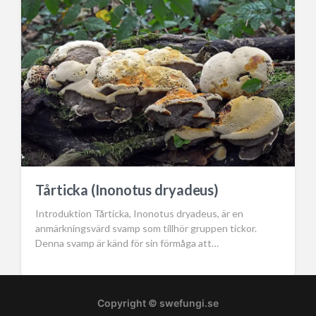
Tårticka (Inonotus dryadeus)
Introduktion Tårticka, Inonotus dryadeus, är en
anmärkningsvärd svamp som tillhör gruppen tickor.
Denna svamp är känd för sin förmåga att…
Copyright © swefungi.se