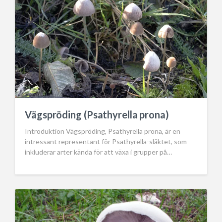
:
Vägspröding (Psathyrella prona)
Introduktion Vägspröding, Psathyrella prona, är en
intressant representant för Psathyrella-släktet, som
inkluderar arter kända för att växa i grupper på…