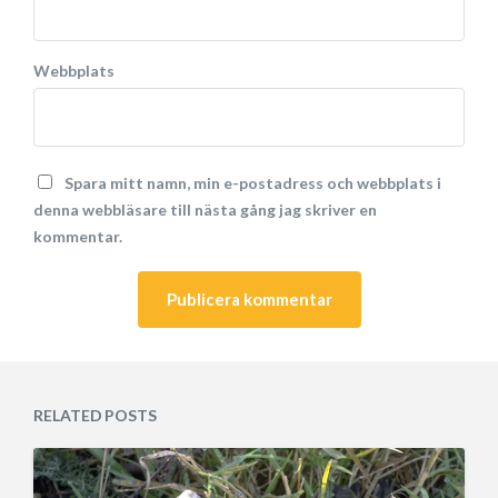
Webbplats
Spara mitt namn, min e-postadress och webbplats i
denna webbläsare till nästa gång jag skriver en
kommentar.
A
l
t
e
r
n
RELATED POSTS
a
t
i
v
e