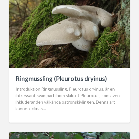
Ringmussling (Pleurotus dryinus)
Introduktion Ringmussling, Pleurotus dryinus, är en
intressant svampart inom släktet Pleurotus, som även
inkluderar den välkända ostronskivlingen. Denna art
kännetecknas…