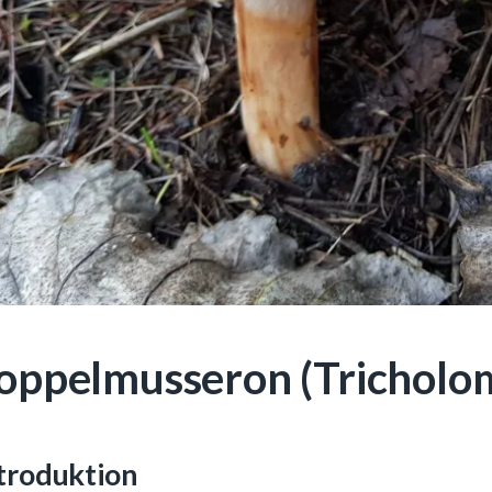
oppelmusseron (Tricholo
troduktion