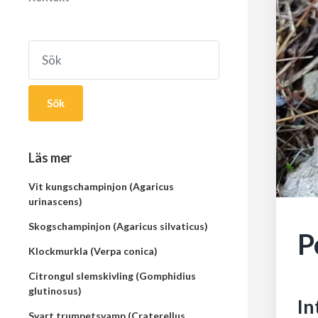
Sök
Läs mer
Vit kungschampinjon (Agaricus
urinascens)
Skogschampinjon (Agaricus silvaticus)
P
Klockmurkla (Verpa conica)
Citrongul slemskivling (Gomphidius
glutinosus)
In
Svart trumpetsvamp (Craterellus