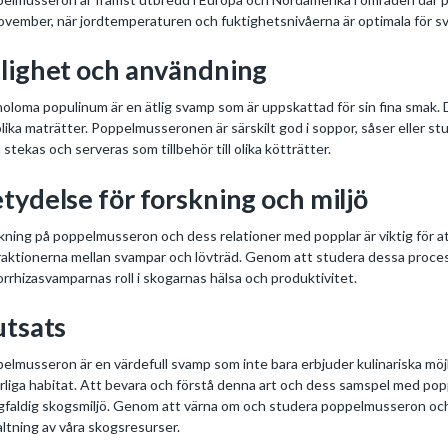
 november, när jordtemperaturen och fuktighetsnivåerna är optimala för sv
lighet och användning
holoma populinum är en ätlig svamp som är uppskattad för sin fina smak.
olika maträtter. Poppelmusseronen är särskilt god i soppor, såser eller st
 stekas och serveras som tillbehör till olika kötträtter.
tydelse för forskning och miljö
kning på poppelmusseron och dess relationer med popplar är viktig för 
raktionerna mellan svampar och lövträd. Genom att studera dessa process
rrhizasvamparnas roll i skogarnas hälsa och produktivitet.
utsats
elmusseron är en värdefull svamp som inte bara erbjuder kulinariska möjlig
rliga habitat. Att bevara och förstå denna art och dess samspel med poppl
faldig skogsmiljö. Genom att värna om och studera poppelmusseron och an
altning av våra skogsresurser.