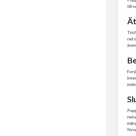
till
Ät
Tric
rad 
även
Be
Fors
inte
myko
Sl
Popp
natu
mång
förv