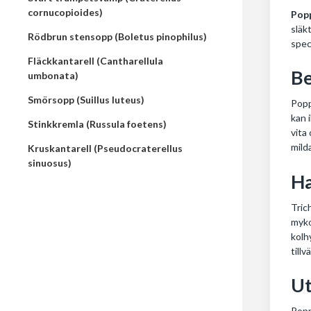
cornucopioides)
Pop
släk
Rödbrun stensopp (Boletus pinophilus)
spec
Fläckkantarell (Cantharellula
Be
umbonata)
Smörsopp (Suillus luteus)
Popp
kan 
Stinkkremla (Russula foetens)
vita
mild
Kruskantarell (Pseudocraterellus
sinuosus)
Ha
Tric
myko
kolh
tillv
Ut
Popp