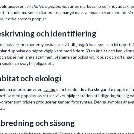
pelmusseron,
Tricholoma populinum
, är en marksvamp som huvudsaklige
tet Tricholoma, som inkluderar en mängd matsvampar, och är känd för sin 
iellt olika sorters popplar.
skrivning och identifiering
elmusseronen har en ganska stor, vit till ljusgrå hatt som kan bli upp till
ibland uppvisa en något vågig kant med åldern. Ytan är slät och kan kännas 
 och löper ner längs stammen. Stammen är också vit, robust och ofta nå
a smak och svagt mjöliga doft.
bitat och ekologi
holoma populinum är en
svamp
som föredrar lövrika skogar där popplar finn
rrhiza med popplarnas rötter, vilket hjälper träden att tillgodogöra sig 
ydrater som träden producerar genom fotosyntes. Denna symbios är av
äxt.
bredning och säsong
elmusseron är främst utbredd i Europa och Nordamerika i områden där po