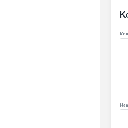
K
Ko
Na