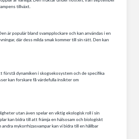
ampens tillväxt.
 Den är populär bland svampplockare och kan användas i en
uvningar, där dess milda smak kommer till sin rätt. Den kan
att förstå dynamiken i skogsekosystem och de specifika
er kan forskare få värdefulla insikter om
heter utan även spelar en viktig ekologisk roll i sin
ar kan bidra till att främja en hälsosam och biologiskt
dra mykorrhizasvampar kan vi bidra till en hållbar