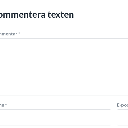
ommentera texten
mmentar
*
mn
*
E-po