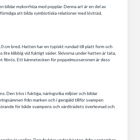
n bildar mykorrhiza med popplar. Denna art är en del av
förmåga att bilda symbiotiska relationer med lövträd,
 10 cm bred. Hatten har en typiskt rundad till platt form och
lite klibbig vid fuktigt väder. Skivorna under hatten är täta,
got fibrös. Ett kännetecken för poppelmusseronen är dess
s. Den trivs i fuktiga, näringsrika miljöer och bildar
näringsämnen från marken och i gengäld tillför svampen
görande för både svampens och värdträdets överlevnad och
pplar är vanliga. Den fruktar under hösten, från september